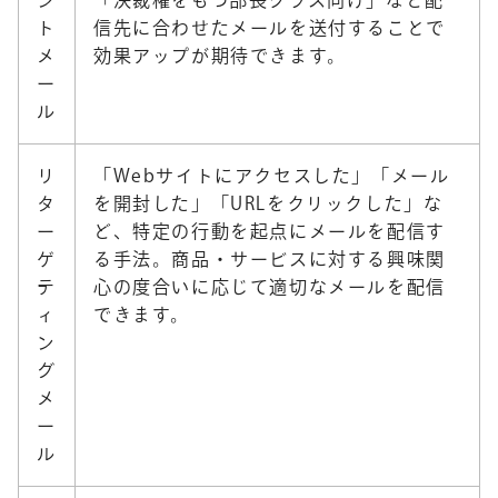
ト
信先に合わせたメールを送付することで
メ
効果アップが期待できます。
ー
ル
リ
「Webサイトにアクセスした」「メール
タ
を開封した」「URLをクリックした」な
ー
ど、特定の行動を起点にメールを配信す
ゲ
る手法。商品・サービスに対する興味関
テ
心の度合いに応じて適切なメールを配信
ィ
できます。
ン
グ
メ
ー
ル