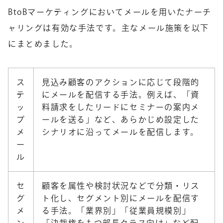
BtoBマーケティングにおいてメールを用いたナーチ
ャリングは有効な手法です。主なメール施策を以下
にまとめました。
ス
見込み顧客のアクションに応じて段階的
テ
にメールを配信する手法。例えば、「資
ッ
料請求をしたリードにセミナーの案内メ
プ
ールを送る」など、あらかじめ設定した
メ
シナリオに沿ってメールを配信します。
ー
ル
セ
顧客を属性や検討状況などで分類・リス
グ
ト化し、セグメント別にメールを配信す
メ
る手法。「業界別」「従業員規模別」
ン
「決裁権をもつ部長クラス向け」など配