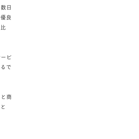
、数日
い優良
、比
サービ
けるで
っと商
こと