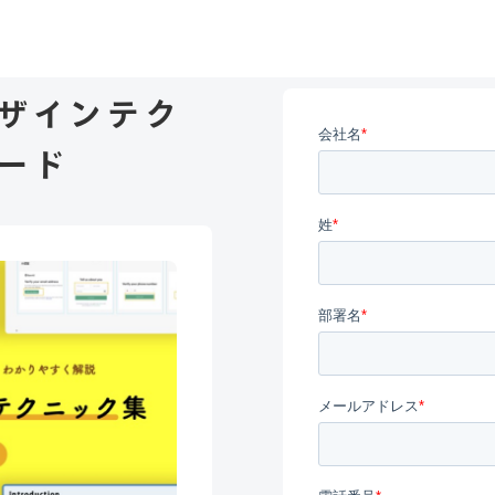
ザインテク
ード