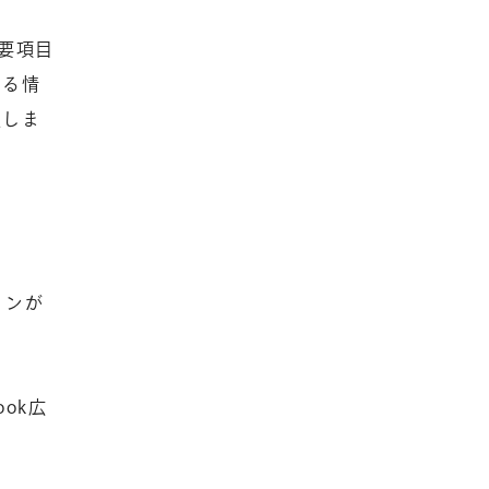
必要項目
する情
定しま
ョンが
ok広