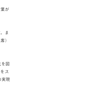
営業が
す。ま
込客）
化を図
析をス
の実現