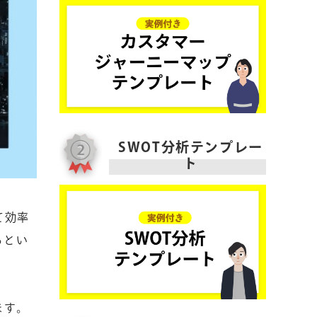
SWOT分析テンプレー
ト
て効率
るとい
ます。