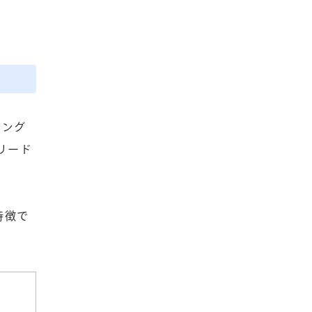
ィング
リード
特徴で