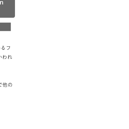
めるフ
いわれ
。
で他の