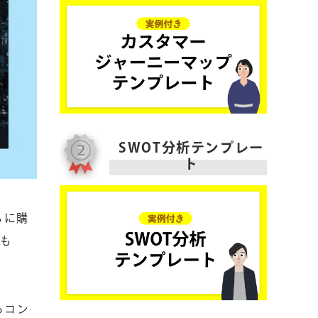
SWOT分析テンプレー
ト
もに購
ンも
らコン