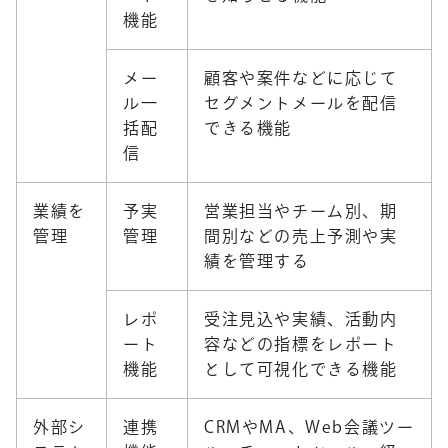
機能
メー
顧客や案件などに応じて
ル一
セグメントメールを配信
括配
できる機能
信
業績を
予実
営業担当やチーム別、期
管理
管理
間別などの売上予測や実
績を管理する
レポ
受注見込や実績、活動内
ート
容などの指標をレポート
機能
として可視化できる機能
外部シ
連携
CRMやMA、Web会議ツー