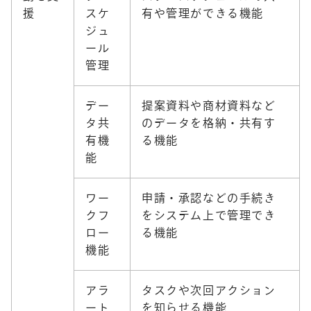
援
スケ
有や管理ができる機能
ジュ
ール
管理
デー
提案資料や商材資料など
タ共
のデータを格納・共有す
有機
る機能
能
ワー
申請・承認などの手続き
クフ
をシステム上で管理でき
ロー
る機能
機能
アラ
タスクや次回アクション
ート
を知らせる機能