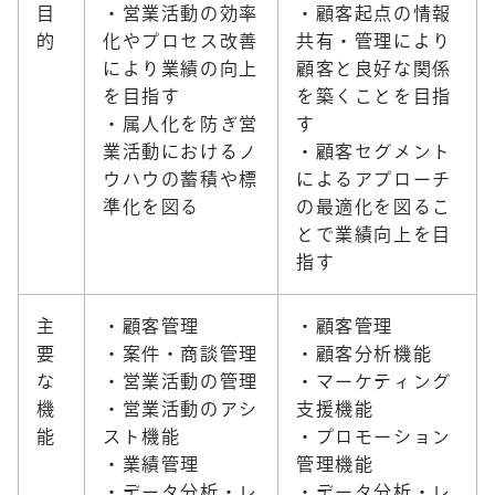
目
・営業活動の効率
・顧客起点の情報
的
化やプロセス改善
共有・管理により
により業績の向上
顧客と良好な関係
を目指す
を築くことを目指
・属人化を防ぎ営
す
業活動におけるノ
・顧客セグメント
ウハウの蓄積や標
によるアプローチ
準化を図る
の最適化を図るこ
とで業績向上を目
指す
主
・顧客管理
・顧客管理
要
・案件・商談管理
・顧客分析機能
な
・営業活動の管理
・マーケティング
機
・営業活動のアシ
支援機能
能
スト機能
・プロモーション
・業績管理
管理機能
・データ分析・レ
・データ分析・レ