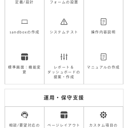
定義/設計
フォームの設置
sandboxの作成
システムテスト
操作内容説明
標準画面：機能変
レポート＆
マニュアルの作成
更
ダッシュボードの
提案・作成
運用・保守支援
相談/要望対応の
ページレイアウト
カスタム項目の